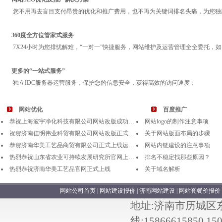
您不用再去盲目支付昂贵的优化和推广费用，也不再为关键词排名头痛，为您独
360度全方位管家式服务
7X24小时为您排忧解难，“一对一”快捷服务，
网站维护
及运营管理全全委托，如
更多的“一站式服务”
独立IDC服务器运营服务，保护您的信息安全，获得高效的访问速度；
网站优化
百度推广
恭祝上海波宇净化科技有限公司网站改版成功…
网站logo的制作注意事项
祝贺济南佳明伟业科贸有限公司网站改版正式…
关于网站版面布局的步骤
恭贺济南华美工艺品商贸有限公司正式上线运…
网站内链建设的注意事项
热烈恭祝山东省农业可持续发展研究所官网上…
排名不稳定找那些原因？
热烈恭祝济南华美工艺品官网正式上线
关于域名解析
网站公司首页
|
网站建设报价
|
济南网站建设
|
网站套餐价报价
地址:济南市历城区东环国
线:15866615850 150