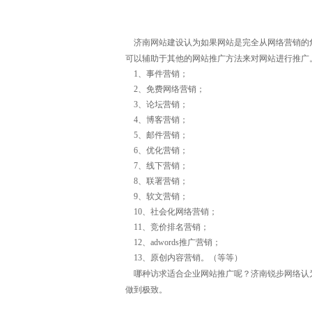
济南网站建设
认为如果网站是完全从网络营销的角
可以辅助于其他的网站推广方法来对网站进行推广
1、事件营销；
2、免费网络营销；
3、论坛营销；
4、博客营销；
5、邮件营销；
6、优化营销；
7、线下营销；
8、联署营销；
9、软文营销；
10、社会化网络营销；
11、竞价排名营销；
12、adwords推广营销；
13、原创内容营销。（等等）
哪种访求适合企业网站推广呢？
济南锐步网络
认
做到极致。